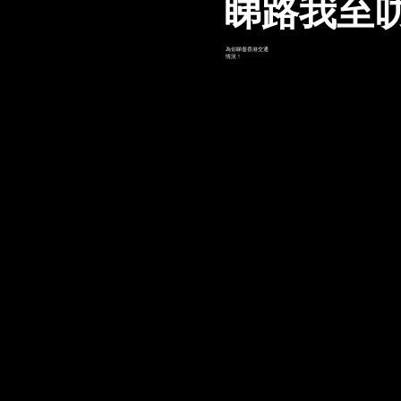
睇路我至叻
為你睇盡香港交通
情況！