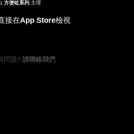
由
方便咗系列
主理
直接在
App Store
檢視
有問題?
請聯絡我們