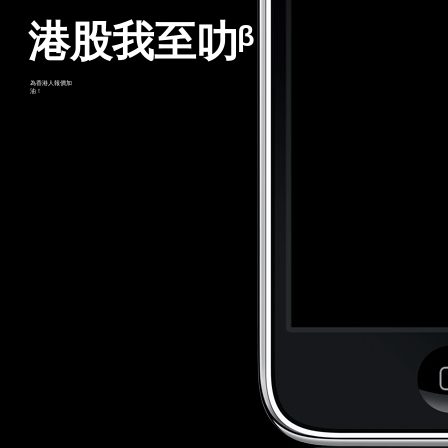
港股我至叻ᵝ
為香港人報價加
油！