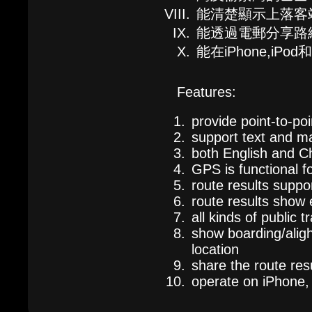
能清楚顯示上落客
能透過電郵分享路
能在iPhone,iPod
Features:
provide point-to-po
support text and ma
both English and Ch
GPS is functional 
route results suppor
route results show 
all kinds of public
show boarding/aligh
location
share the route resu
operate on iPhone,