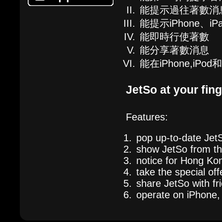
能提示過往著數消
能提示iPhone、i
能即時行使著數
能分享著數消息
能在iPhone,iPod
JetSo at your fing
Features:
pop up-to-date Jet
show JetSo from th
notice for Hong Kon
take the special off
share JetSo with fr
operate on iPhone,