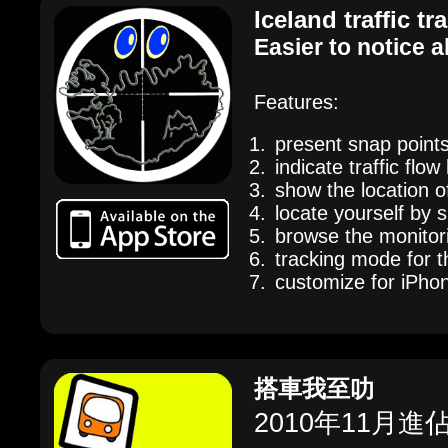
Iceland traffic t
Easier to notice 
Features:
present snap poin
indicate traffic flow
show the location o
locate yourself by 
browse the monitorin
tracking mode for 
customize for iPho
搭車我至叻
2010年11月進