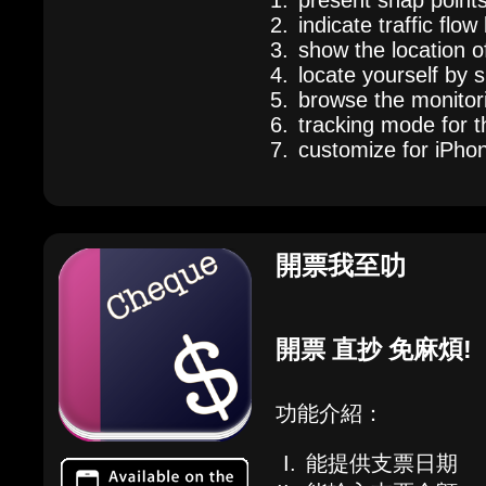
present snap poin
indicate traffic flow
show the location 
locate yourself by 
browse the monitorin
tracking mode for 
customize for iPho
開票我至叻
開票 直抄 免麻煩!
功能介紹：
能提供支票日期