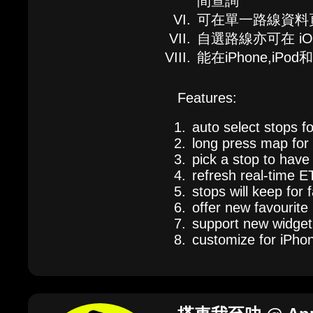
間查詢
可在單一路線資料
自選路線亦可在 iOS
能在iPhone,iP
Features:
auto select stops f
long press map for 
pick a stop to have
refresh real-time E
stops will keep for
offer new favourite
support new widget 
customize for iPho