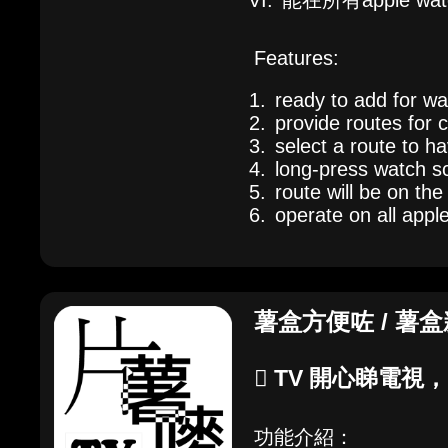
能在所有apple w
Features:
ready to add for wa
provide routes for c
select a route to h
long-press watch s
route will be on th
operate on all appl
薯盒方便咗
/
薯盒
 TV 開心睇電視，
功能介紹：