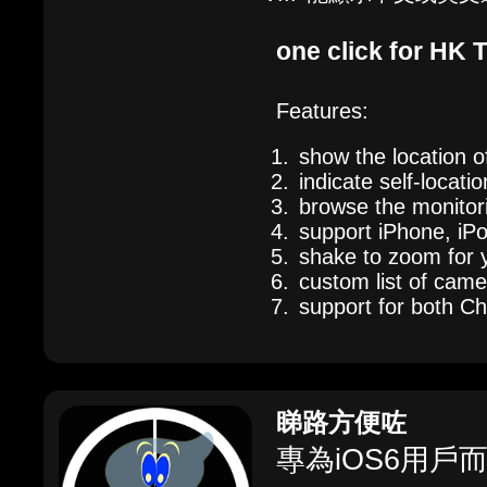
one click for HK T
Features:
show the location 
indicate self-locatio
browse the monitorin
support iPhone, iP
shake to zoom for y
custom list of came
support for both C
睇路方便咗
專為iOS6用戶